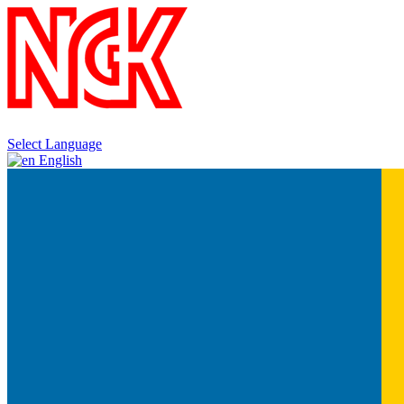
Select Language
English